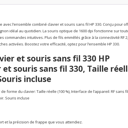
avec l’ensemble combiné clavier et souris sans fil HP 330. Conçu pour off
agnon idéal au quotidien. La souris optique de 1600 dpi fonctionne sur tout
s commandes intuitives. Plus de fils emmêlés grâce à la connectivité RF 2
ches activées. Boostez votre efficacité, optez pour l’ensemble HP 330.
er et souris sans fil 330 HP
t souris sans fil 330, Taille réel
 Souris incluse
 forme du clavier: Taille réelle (100 %), Interface de l’appareil: RF sans fil
ir. Souris incluse
ort et la précision de frappe que vous attendiez.