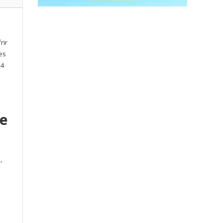
rir
es
,4
le
,