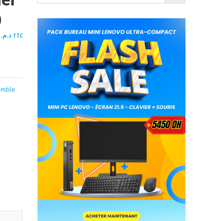
0
00
د.م.
TTC
emble