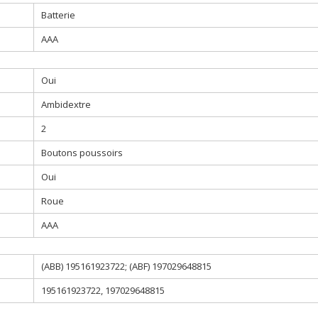
Batterie
AAA
Oui
Ambidextre
2
Boutons poussoirs
Oui
Roue
AAA
(ABB) 195161923722; (ABF) 197029648815
195161923722, 197029648815