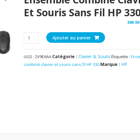
Et Souris Sans Fil HP 33
360.
quantité
Ajouter au panier
de
Ensemble
Catégorie :
Clavier & Souris
UGS :
2V9E6AA
Étiquette :
Ens
combiné
clavier
Marque :
HP
combiné clavier et souris sans fil HP 330
et
souris
sans
fil
HP
330