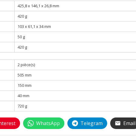
425,8 x 146,1 x 26,8 mm
420 g
103 x 61,1 x 34 mm
50 g
420 g
2 pièce(s)
505 mm
150 mm
40 mm
720 g
nterest
WhatsApp
Telegram
Email