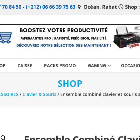
 70 84 50
-
(+212) 06 66 39 75 63
Océan, Rabat
Shop :
OP
CAISSE
PACKS PROMO
GAMING
OCCASI
SHOP
ESSOIRES
/
Clavier & Souris
/ Ensemble combiné clavier et souris s
Ensemble Combiné Clav