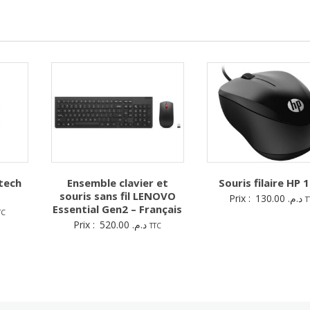
itech
Ensemble clavier et
Souris filaire HP 
souris sans fil LENOVO
Prix :
130.00
د.م.
T
Essential Gen2 – Français
TC
Prix :
520.00
د.م.
TTC