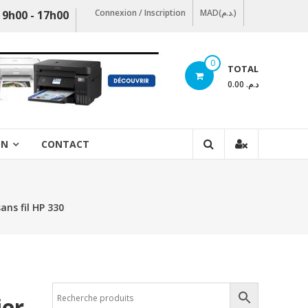
Connexion / Inscription
MAD(د.م.)
 9h00 - 17h00
0
TOTAL
د.م. 0.00
ON
CONTACT
ans fil HP 330
ier