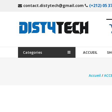
Aller
contact.distytech@gmail.com
(+212) 05 37
au
contenu
DistyTech
Votre
magasin
en
ligne
Categories
ACCUEIL
SH
de
matériel
informatique
Accueil
/
ACC
Maroc