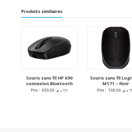
Produits similaires
Souris sans fil HP 690
Souris sans fil Log
connexion Bluetooth
M171 – Noir
Prix :
650.00
د.م.
Prix :
100.00
د.م.
TTC
T