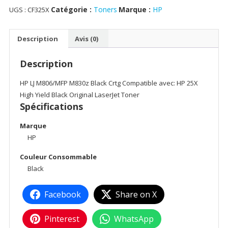
Catégorie :
Toners
Marque :
HP
UGS :
CF325X
25X
High
Yield
Description
Avis (0)
Black
Original
Description
LaserJet
TonerHP
HP LJ M806/MFP M830z Black Crtg Compatible avec: HP 25X
LJ
High Yield Black Original LaserJet Toner
M806/MFP
Spécifications
M830z
Marque
Black
HP
Crtg
Couleur Consommable
Black
Facebook
Share on X
Pinterest
WhatsApp