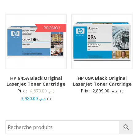
prix
initial
prix
initial
actuel
était :
actuel
était :
est :
د.م. 1,880.00.
est :
د.م. 5,480.00.
د.م. 1,695.00.
PROMO !
HP 645A Black Original
HP 09A Black Original
LaserJet Toner Cartridge
LaserJet Toner Cartridge
Le
Prix :
4,670.00
د.م.
Prix :
2,899.00
د.م.
TTC
Le
prix
3,980.00
د.م.
TTC
prix
initial
actuel
était :
est :
د.م. 4,670.00.
د.م. 3,980.00.