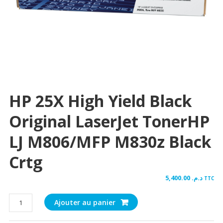
HP 25X High Yield Black
Original LaserJet TonerHP
LJ M806/MFP M830z Black
Crtg
5,400.00
د.م.
TTC
quantité
Ajouter au panier
de
HP