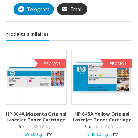
Telegram
Email
Produits similaires
PROMO !
PROMO !
HP 304A Magenta Original
HP 645A Yellow Original
LaserJet Toner Cartridge
LaserJet Toner Cartridge
Le
Le
Prix :
1,880.00
د.م.
Prix :
6,550.00
د.م.
Le
prix
Le
prix
1,695.00
د.م.
5,480.00
د.م.
TTC
TTC