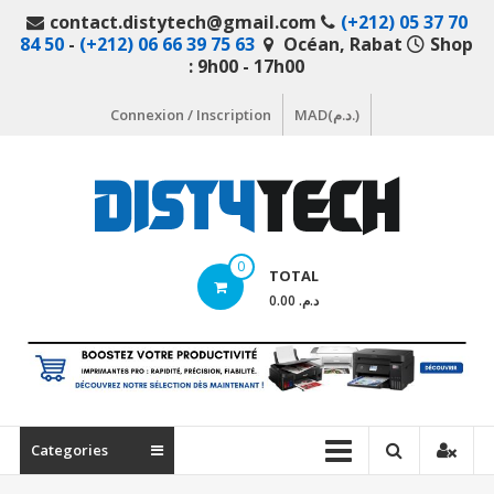
Aller
contact.distytech@gmail.com
(+212) 05 37 70
au
84 50
-
(+212) 06 66 39 75 63
Océan, Rabat
Shop
contenu
: 9h00 - 17h00
Connexion / Inscription
MAD(د.م.)
DistyTech
0
TOTAL
Votre
د.م. 0.00
magasin
en
ligne
de
matériel
Categories
informatique
Maroc