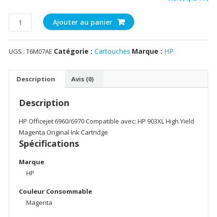
quantité
Ajouter au panier
de
HP
Catégorie :
Cartouches
Marque :
HP
UGS :
T6M07AE
903XL
High
Yield
Description
Avis (0)
Magenta
Original
Description
Ink
CartridgeHP
HP Officejet 6960/6970 Compatible avec: HP 903XL High Yield
Officejet
Magenta Original Ink Cartridge
6960/6970
Spécifications
Marque
HP
Couleur Consommable
Magenta