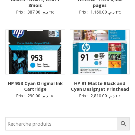
3mois
pages
Prix :
387.00
د.م.
Prix :
1,160.00
د.م.
TTC
TTC
HP 953 Cyan Original Ink
HP 91 Matte Black and
Cartridge
Cyan DesignJet Printhead
Prix :
290.00
د.م.
Prix :
2,810.00
د.م.
TTC
TTC