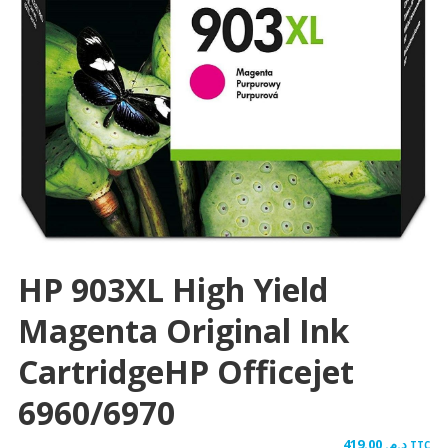
HP 903XL High Yield
Magenta Original Ink
CartridgeHP Officejet
6960/6970
419.00
د.م.
TTC