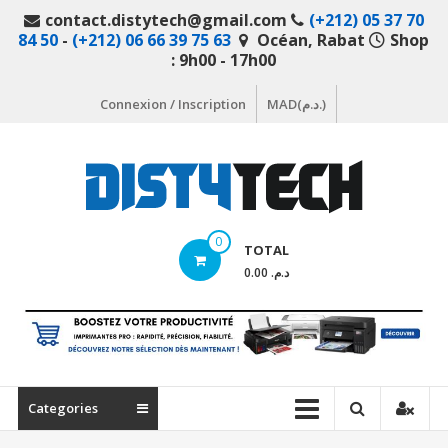
Aller
contact.distytech@gmail.com
(+212) 05 37 70
au
84 50
-
(+212) 06 66 39 75 63
Océan, Rabat
Shop
contenu
: 9h00 - 17h00
Connexion / Inscription
MAD(د.م.)
DistyTech
0
TOTAL
Votre
د.م. 0.00
magasin
en
ligne
de
matériel
Categories
informatique
Maroc