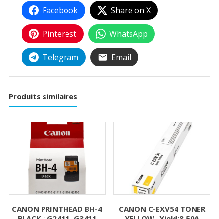
Facebook
Share on X
Pinterest
WhatsApp
Telegram
Email
Produits similaires
CANON PRINTHEAD BH-4
CANON C-EXV54 TONER
BLACK : G2411, G3411
YELLOW- Yield:8,500