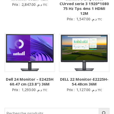
CUrved serie 3 1920*1080
Prix :
2,847.00
د.م.
TTC
75 Hz Tps 4ms 1 HDMI
12M
Prix :
1,547.00
د.م.
TTC
Dell 24 Monitor – E2425H
DELL 22 Monitor-E2225H-
60.47 cm (23.8″) 36M
54.48cm 36M
Prix :
1,293.00
د.م.
Prix :
1,127.00
د.م.
TTC
TTC