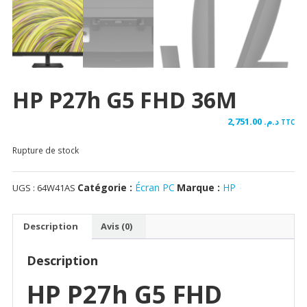
HP P27h G5 FHD 36M
2,751.00
د.م.
TTC
Rupture de stock
Catégorie :
Écran PC
Marque :
HP
UGS :
64W41AS
Description
Avis (0)
Description
HP P27h G5 FHD