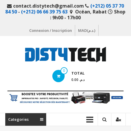
Aller
contact.distytech@gmail.com
(+212) 05 37 70
au
84 50
-
(+212) 06 66 39 75 63
Océan, Rabat
Shop
contenu
: 9h00 - 17h00
Connexion / Inscription
MAD(د.م.)
DistyTech
0
TOTAL
Votre
د.م. 0.00
magasin
en
ligne
de
matériel
Categories
informatique
Maroc