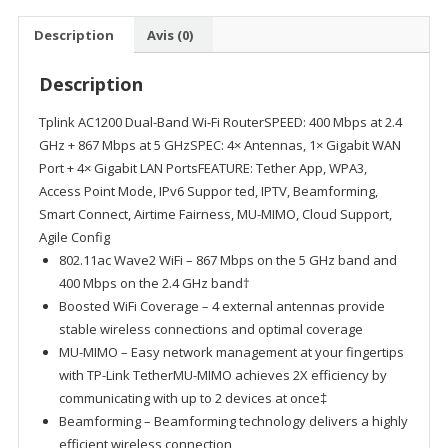
Fi
TP-
Description
Avis (0)
Link
Archer
Description
C64
AC1200
Tplink AC1200 Dual-Band Wi-Fi RouterSPEED: 400 Mbps at 2.4
Dual-
GHz + 867 Mbps at 5 GHzSPEC: 4× Antennas, 1× Gigabit WAN
Band
Port + 4× Gigabit LAN PortsFEATURE: Tether App, WPA3,
Access Point Mode, IPv6 Suppor ted, IPTV, Beamforming,
Smart Connect, Airtime Fairness, MU-MIMO, Cloud Support,
Agile Config
802.11ac Wave2 WiFi – 867 Mbps on the 5 GHz band and
400 Mbps on the 2.4 GHz band†
Boosted WiFi Coverage – 4 external antennas provide
stable wireless connections and optimal coverage
MU-MIMO – Easy network management at your fingertips
with TP-Link TetherMU-MIMO achieves 2X efficiency by
communicating with up to 2 devices at once‡
Beamforming – Beamforming technology delivers a highly
efficient wireless connection