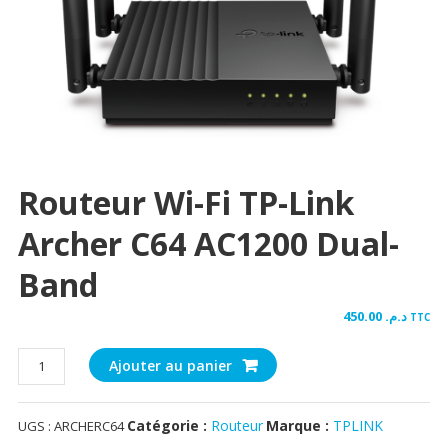
Routeur Wi-Fi TP-Link
Archer C64 AC1200 Dual-
Band
450.00
د.م.
TTC
quantité
Ajouter au panier
de
Routeur
Catégorie :
Routeur
Marque :
TPLINK
UGS :
ARCHERC64
Wi-