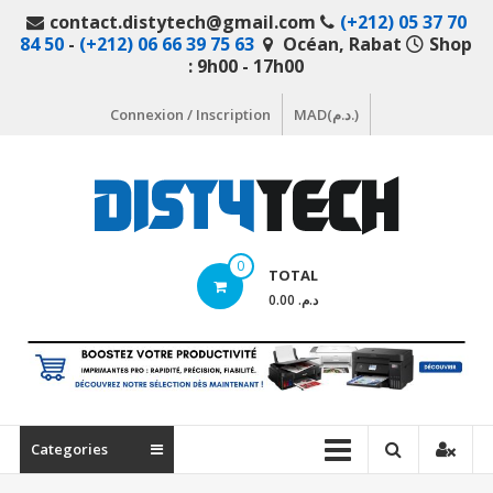
Aller
contact.distytech@gmail.com
(+212) 05 37 70
au
84 50
-
(+212) 06 66 39 75 63
Océan, Rabat
Shop
contenu
: 9h00 - 17h00
Connexion / Inscription
MAD(د.م.)
DistyTech
0
TOTAL
Votre
د.م. 0.00
magasin
en
ligne
de
matériel
Categories
informatique
Maroc