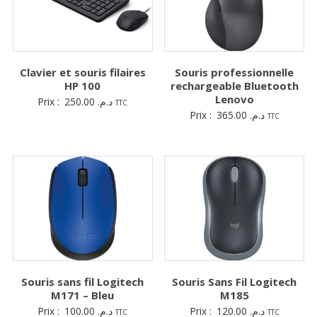
Clavier et souris filaires
Souris professionnelle
HP 100
rechargeable Bluetooth
Lenovo
Prix :
250.00
د.م.
TTC
Prix :
365.00
د.م.
TTC
Souris sans fil Logitech
Souris Sans Fil Logitech
M171 – Bleu
M185
Prix :
100.00
د.م.
Prix :
120.00
د.م.
TTC
TTC