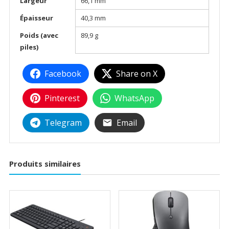
Largeur
66,1 mm
Épaisseur
40,3 mm
Poids (avec
89,9 g
piles)
Facebook
Share on X
Pinterest
WhatsApp
Telegram
Email
Produits similaires