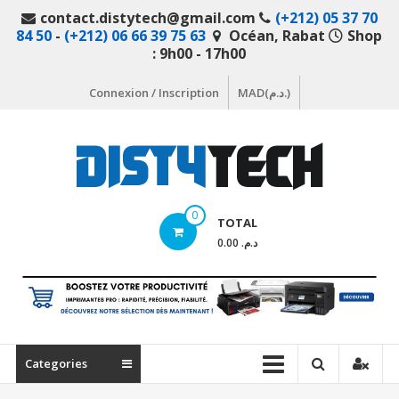
Aller
contact.distytech@gmail.com
(+212) 05 37 70
au
84 50
-
(+212) 06 66 39 75 63
Océan, Rabat
Shop
contenu
: 9h00 - 17h00
Connexion / Inscription
MAD(د.م.)
DistyTech
0
TOTAL
Votre
د.م. 0.00
magasin
en
ligne
de
matériel
Categories
informatique
Maroc