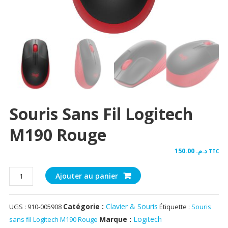
Souris Sans Fil Logitech
M190 Rouge
150.00
د.م.
TTC
quantité
Ajouter au panier
de
Souris
Catégorie :
Clavier & Souris
UGS :
910-005908
Étiquette :
Souris
sans
fil
Marque :
Logitech
sans fil Logitech M190 Rouge