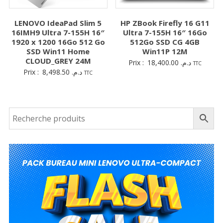
LENOVO IdeaPad Slim 5
HP ZBook Firefly 16 G11
16IMH9 Ultra 7-155H 16″
Ultra 7-155H 16″ 16Go
1920 x 1200 16Go 512 Go
512Go SSD CG 4GB
SSD Win11 Home
Win11P 12M
CLOUD_GREY 24M
Prix :
18,400.00
د.م.
TTC
Prix :
8,498.50
د.م.
TTC