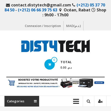
Aller
contact.distytech@gmail.com
(+212) 05 37 70
au
84 50
-
(+212) 06 66 39 75 63
Océan, Rabat
Shop
contenu
: 9h00 - 17h00
Connexion / Inscription
MAD(د.م.)
DistyTech
0
TOTAL
Votre
د.م. 0.00
magasin
en
ligne
de
matériel
Categories
informatique
Maroc