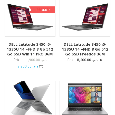
PROMO !
DELL Latitude 3450 i5-
DELL Latitude 3450 i5-
1335U 14 »FHD 8 Go 512
1335U 14 »FHD 8 Go 512
Go SSD Win 11 PRO 36M
Go SSD Freedos 36M
Le
Prix :
11,900.00
د.م.
Prix :
8,400.00
د.م.
TTC
Le
prix
9,900.00
د.م.
TTC
prix
initial
actuel
était :
est :
د.م. 11,900.00.
د.م. 9,900.00.