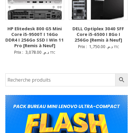
HP Elitedesk 800 G5 Mini
DELL Optiplex 3040 SFF
Core i5-9500T I 16Go
Core i5-6500 I 8Go I
DDR4 I 256Go SSD I Win 11
256Go [Remis à Neuf]
Pro [Remis à Neuf]
Prix :
1,750.00
د.م.
TTC
Prix :
3,078.00
د.م.
TTC