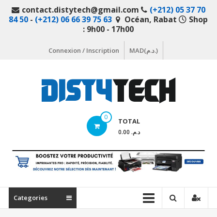
Aller
contact.distytech@gmail.com
(+212) 05 37 70
au
84 50
-
(+212) 06 66 39 75 63
Océan, Rabat
Shop
contenu
: 9h00 - 17h00
Connexion / Inscription
MAD(د.م.)
DistyTech
0
TOTAL
Votre
د.م. 0.00
magasin
en
ligne
de
matériel
Categories
informatique
Maroc