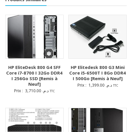
HP EliteDesk 800 G4 SFF
HP Elitedesk 800 G3 Mini
Core i7-8700 I 32Go DDR4
Core i5-6500T I 8Go DDR4
I 256Go SSD [Remis à
I 500Go [Remis à Neuf]
Neuf]
Prix :
1,399.00
د.م.
TTC
Prix :
3,710.00
د.م.
TTC