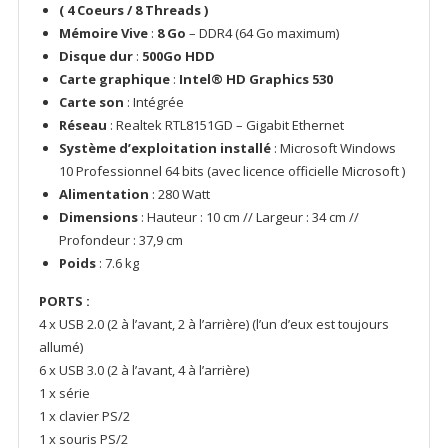
500Go
( 4 Coeurs / 8 Threads )
I
Mémoire Vive
:
8 Go
– DDR4 (64 Go maximum)
Win
Disque dur
:
500
Go HDD
10
Carte graphique
:
Intel® HD Graphics 530
Pro
Carte son
: Intégrée
[Remis
Réseau
: Realtek RTL8151GD – Gigabit Ethernet
à
Système d’exploitation installé
: Microsoft Windows
Neuf]
10 Professionnel 64 bits (avec licence officielle Microsoft )
Alimentation
: 280 Watt
Dimensions
: Hauteur : 10 cm // Largeur : 34 cm //
Profondeur : 37,9 cm
Poids
: 7.6 kg
PORTS :
4 x USB 2.0 (2 à l’avant, 2 à l’arrière) (l’un d’eux est toujours
allumé)
6 x USB 3.0 (2 à l’avant, 4 à l’arrière)
1 x série
1 x clavier PS/2
1 x souris PS/2