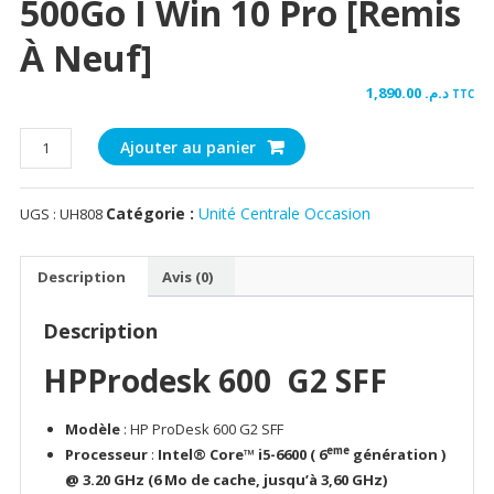
500Go I Win 10 Pro [Remis
À Neuf]
1,890.00
د.م.
TTC
quantité
Ajouter au panier
de
HP
Catégorie :
Unité Centrale Occasion
UGS :
UH808
ProDesk
600
G2
Description
Avis (0)
SFF
Core
Description
i5-
6500
HPProdesk 600 G2 SFF
I
8Go
Modèle
: HP ProDesk 600 G2 SFF
DDR4
eme
Processeur
:
Intel® Core™ i5-6600 ( 6
génération )
I
@ 3.20 GHz (6 Mo de cache, jusqu’à 3,60 GHz)