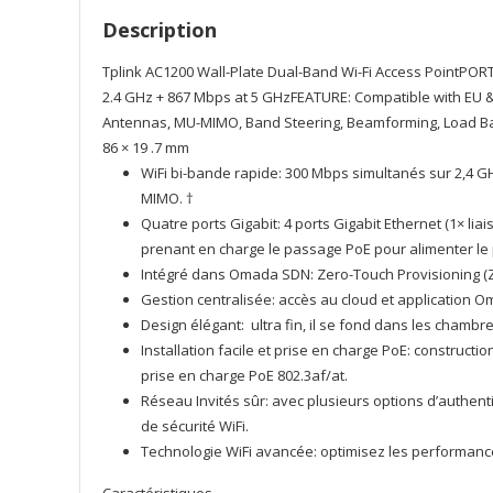
Description
Tplink AC1200 Wall-Plate Dual-Band Wi-Fi Access PointPORT:
2.4 GHz + 867 Mbps at 5 GHzFEATURE: Compatible with EU & 
Antennas, MU-MIMO, Band Steering, Beamforming, Load Ba
86 × 19 .7 mm
WiFi bi-bande rapide: 300 Mbps simultanés sur 2,4 G
MIMO. †
Quatre ports Gigabit: 4 ports Gigabit Ethernet (1× li
prenant en charge le passage PoE pour alimenter le p
Intégré dans Omada SDN: Zero-Touch Provisioning (ZTP)
Gestion centralisée: accès au cloud et application O
Design élégant: ultra fin, il se fond dans les chambre
Installation facile et prise en charge PoE: constructi
prise en charge PoE 802.3af/at.
Réseau Invités sûr: avec plusieurs options d’authent
de sécurité WiFi.
Technologie WiFi avancée: optimisez les performan
Caractéristiques