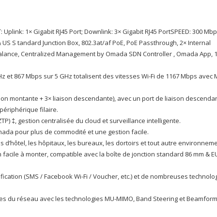
MIMO
Gigabit
(EAP235-
 Uplink: 1× Gigabit RJ45 Port; Downlink: 3× Gigabit RJ45 PortSPEED: 300 Mbp
WALL)
US S tandard Junction Box, 802.3at/af PoE, PoE Passthrough, 2× Internal
lance, Centralized Management by Omada SDN Controller , Omada App, 1
Hz et 867 Mbps sur 5 GHz totalisent des vitesses Wi-Fi de 1167 Mbps avec 
aison montante + 3× liaison descendante), avec un port de liaison descenda
ériphérique filaire.
 ‡, gestion centralisée du cloud et surveillance intelligente.
mada pour plus de commodité et une gestion facile.
s d’hôtel, les hôpitaux, les bureaux, les dortoirs et tout autre environneme
on facile à monter, compatible avec la boîte de jonction standard 86 mm & EU
ification (SMS / Facebook Wi-Fi / Voucher, etc.) et de nombreuses technolo
ces du réseau avec les technologies MU-MIMO, Band Steering et Beamform