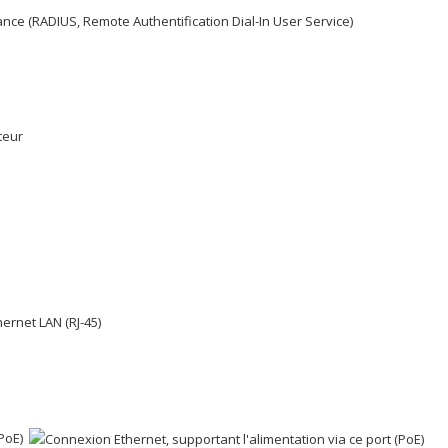
tance (RADIUS, Remote Authentification Dial-In User Service)
teur
(PoE)