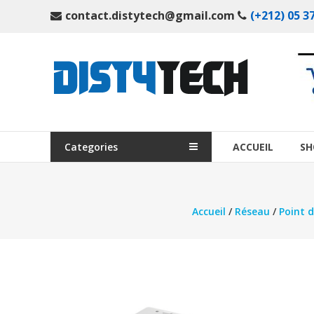
Aller
contact.distytech@gmail.com
(+212) 05 37
au
contenu
DistyTech
Votre
magasin
en
ligne
Categories
ACCUEIL
SH
de
matériel
informatique
Accueil
/
Réseau
/
Point d
Maroc