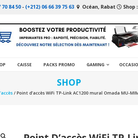
 70 84 50
-
(+212) 06 66 39 75 63
Océan, Rabat
Shop :
OP
CAISSE
PACKS PROMO
GAMING
OCCASI
SHOP
'accès
/ Point d’accès WiFi TP-Link AC1200 mural Omada MU-MI
Point D’accès WiFi TP-L