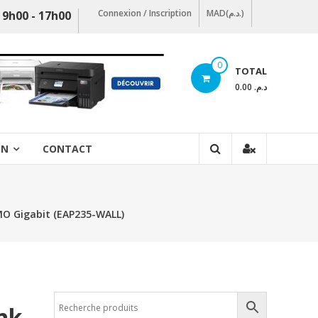
Connexion / Inscription
MAD(د.م.)
 9h00 - 17h00
0
TOTAL
د.م. 0.00
ON
CONTACT
MO Gigabit (EAP235-WALL)
ink