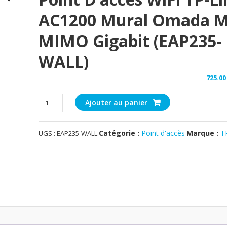
AC1200 Mural Omada 
MIMO Gigabit (EAP235-
WALL)
725.
quantité
Ajouter au panier
de
Point
Catégorie :
Point d'accès
Marque :
T
UGS :
EAP235-WALL
d'accès
WiFi
TP-
Link
AC1200
mural
Omada
MU-