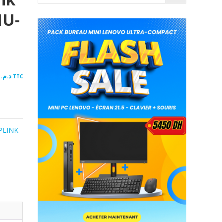
MU-
00
د.م.
TTC
PLINK