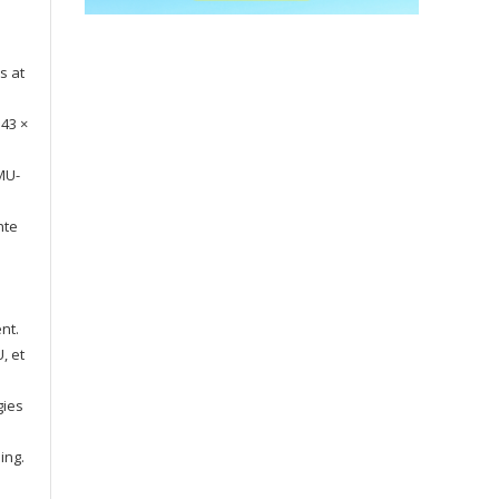
s at
43 ×
MU-
nte
nt.
, et
gies
ing.